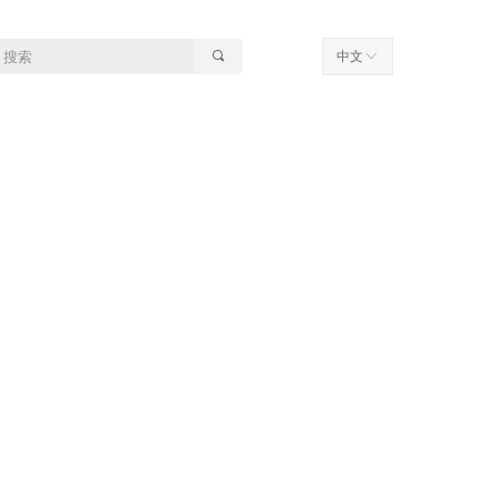
끠
中文
ꀅ